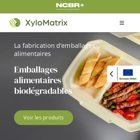
Skip
to
content
Toggle
Navigati
Home
La fabrication d’emballages
alimentaires
Produits
Emballages
alimentaires
Certificats
biodégradables
À propos de nous
Voir les produits
Le projet