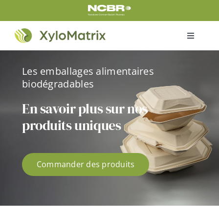
Skip
to
content
Toggle
Navigati
Home
Les emballages alimentaires
biodégradables
Produits
En savoir plus sur nos
produits uniques
Certificats
À propos de nous
Commander des produits
Le projet