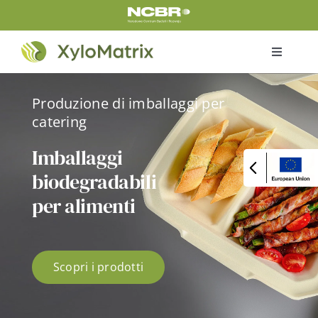
Skip
to
content
Toggle
Navigati
Home
Produzione di imballaggi per
catering
Prodotti
Imballaggi
biodegradabili
Chi siamo
per alimenti
Sul progetto
Scopri i prodotti
Contatti