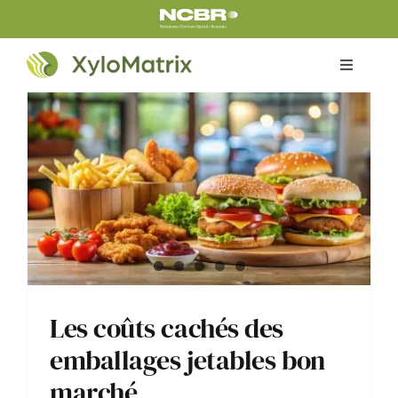
Skip
to
content
Toggle
Navigati
Home
Produits
Certificats
À propos de nous
Les coûts cachés des
Le projet
emballages jetables bon
marché