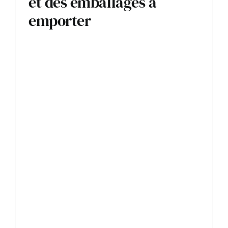
et des emballages à
emporter
Pourquoi
les boîtes à
emporter
biodégrada