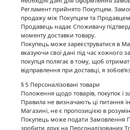
необхідні дані для оформлення замо
Регламент прийнято Покупцем. Замовл
продажу між Покупцем та Продавцем
Продавець надає Споживачу підтверд
моменту доставки товару.
Покупець може зареєструватися в Маг
вказуючи свої дані під час кожного з
покупця полягає в тому, щоб отримат
відправлення при доставці, я зобов’
§ 5 Персоналізовані товари
Положення щодо товарів, покупок і з
Правила не визначають ці питання ін
Магазині, не є пропозицією в розумін
Покупець може подати Замовлення Про
зробити друк на Персоналізованих 