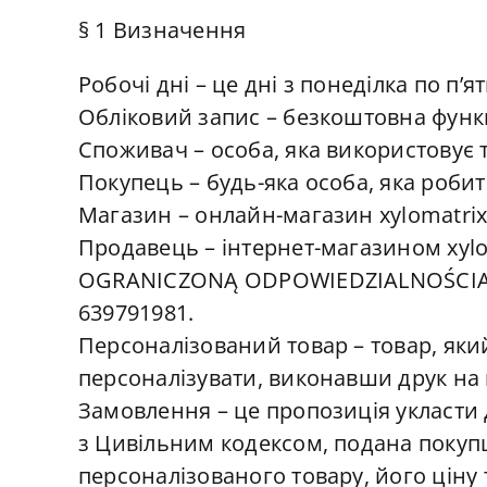
§ 1 Визначення
Робочі дні – це дні з понеділка по п
Обліковий запис – безкоштовна функц
Споживач – особа, яка використовує 
Покупець – будь-яка особа, яка роби
Магазин – онлайн-магазин xylomatrix
Продавець – інтернет-магазином xy
OGRANICZONĄ ODPOWIEDZIALNOŚCIĄ, з
639791981.
Персоналізований товар – товар, яки
персоналізувати, виконавши друк на 
Замовлення – це пропозиція укласти д
з Цивільним кодексом, подана покуп
персоналізованого товару, його ціну 