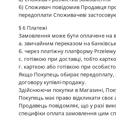
б) Споживач повідомив Продавця пр
передоплати Споживачеві застосовуют
§ 6 Платежі
Замовлення може бути оплачене на в
а. звичайним переказом на банківсь
б. через платіжну платформу Przelewy
c. готівкою при доставці, тобто карт
г. карткою або готівкою при особист
Якщо Покупець обирає передоплату, 
договору купівлі-продажу.
Здійснюючи покупки в Магазині, Пок
Покупець має право відкликати своє 
Продавець повідомляє, що у разі вико
специфіки оплата замовлення цим сп