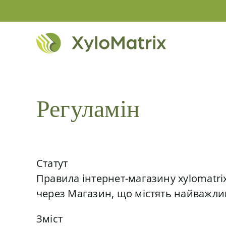
Skip
to
content
Регуламін
Статут
Правила інтернет-магазину xylomatri
через Магазин, що містять найважли
Зміст