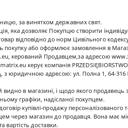
’ятницю, за винятком державних свят.
ія, яка дозволяє Покупцю створити індивіду
товар відповідно до норм Цивільного кодексу
ть покупку або оформлює замовлення в Магаз
.eu, керований Продавцем,за адресою www.xy
lomatrix.eu керує компанія PRZEDSIĘBIORST
 юридичною адресою: ул. Полна 1, 64-316 
й видно в магазині, і щодо якого продавець
ньому графіки, надісланої покупцем.
оговір купівлі-продажу персоналізованого то
цем через магазин до продавця. Вона має м
та вартість доставки.