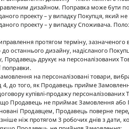
правленим дизайном. Поправка може бути п
 даного проекту – у випадку Покупця, який н
 даного проекту – у випадку Споживача. Пол
иправлення протягом терміну, зазначеного в 
 до останнього дизайну, надісланого Покупц
 Продавець друкує на персоналізованих Това
ї поправки.
амовлення на персоналізовані товари, вибр
6 розд 4, до того, як Продавець прийме Замовл
оговору купівлі-продажу персоналізованих Т
3, якщо Продавець не приймає Замовлення або
новані Продавцем, Продавець поверне пере
зніше ніж протягом 3 робочих днів з дати, к
– якщо Продавець не прийняв Замовлення;