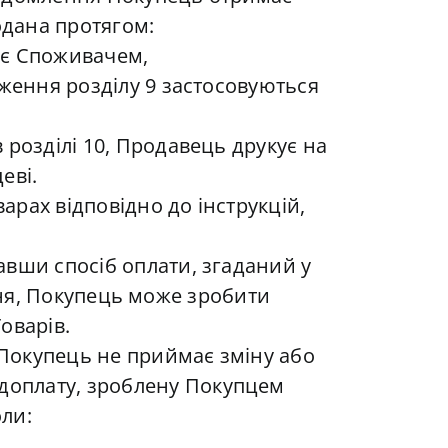
одана протягом:
е є Споживачем,
оження розділу 9 застосовуються
розділі 10, Продавець друкує на
еві.
рах відповідно до інструкцій,
авши спосіб оплати, згаданий у
ення, Покупець може зробити
оварів.
 Покупець не приймає зміну або
доплату, зроблену Покупцем
оли: