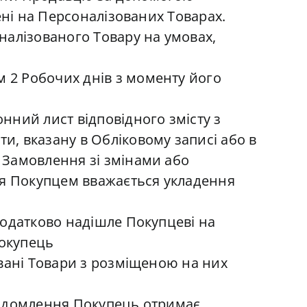
ені на Персоналізованих Товарах.
налізованого Товару на умовах,
 2 Робочих днів з моменту його
нний лист відповідного змісту з
, вказану в Обліковому записі або в
 Замовлення зі змінами або
тя Покупцем вважається укладення
додатково надішле Покупцеві на
Покупець
овані Товари з розміщеною на них
відомлення Покупець отримає