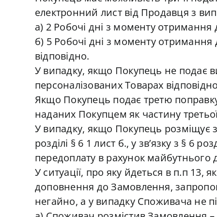
електронний лист від Продавця з ви
а) 2 Робочі дні з моменту отримання
б) 5 Робочі дні з моменту отримання
відповідно.
У випадку, якщо Покупець не подає в
персоналізованих Товарах відповідно
Якщо Покупець подає третю поправку,
наданих Покупцем як частину третьо
У випадку, якщо Покупець розміщує з
розділі § 6 1 лист б., у зв’язку з § 
передоплату в рахунок майбутнього д
У ситуації, про яку йдеться в п.п 1
доповнення до Замовлення, запропо
негайно, а у випадку Споживача не пі
а) Споживач розмістив Замовлення 