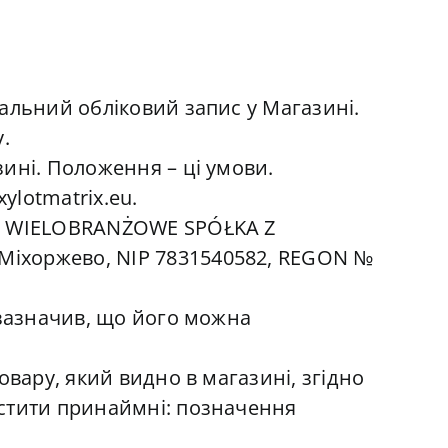
альний обліковий запис у Магазині.
.
ині. Положення – ці умови.
lotmatrix.eu.
WO WIELOBRANŻOWE SPÓŁKA Z
Міхоржево, NIP 7831540582, REGON №
 зазначив, що його можна
вару, який видно в магазині, згідно
істити принаймні: позначення