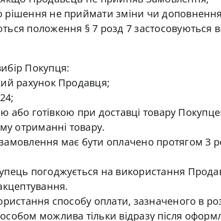
о рішення не приймати зміни чи доповнення
ься положення § 7 розд 7 застосовуються в
ибір Покупця:
кий рахунок Продавця;
24;
кою або готівкою при доставці товару Покупцев
ому отриманні товару.
замовлення має бути оплачено протягом 3 р
упець погоджується на використання Продав
акцептування.
ристання способу оплати, зазначеного в розді
особом можлива тільки відразу після оформ