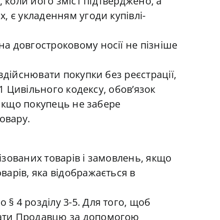
коли його зміст підтверджено, а
, є укладенням угоди купівлі-
а довгостроковому носії не пізніше
здійснювати покупки без реєстрації,
1 Цивільного кодексу, обов’язок
 Якщо покупець не забере
овару.
зованих товарів і замовлень, якщо
арів, яка відображається в
 4 розділу 3-5. Для того, щоб
лати Продавцю за допомогою