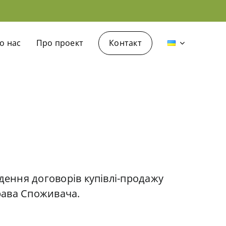
о нас
Про проект
Контакт
дення договорів купівлі-продажу
рава Споживача.