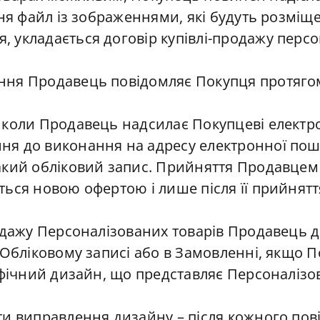
ння файл із зображеннями, які будуть розміщ
 укладається договір купівлі-продажу персо
ня Продавець повідомляє Покупця протягом
коли Продавець надсилає Покупцеві електро
я до виконання на адресу електронної пошти
акий обліковий запис. Прийняття Продавцем
ться новою офертою і лише після її прийнят
одажу Персоналізованих товарів Продавець 
 Обліковому записі або в Замовленні, якщо 
афічний дизайн, що представляє Персоналіз
ти виправлення дизайну – після кожного по