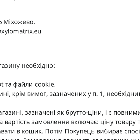
6 Міхожево.
xylomatrix.eu
азину необхідно:
pt та файли cookie.
і, крім вимог, зазначених у п. 1, необхідн
газині, зазначені як брутто-ціни, і є повни
 вартість замовлення включає: ціну товару та
авати в кошик. Потім Покупець вибирає спосі