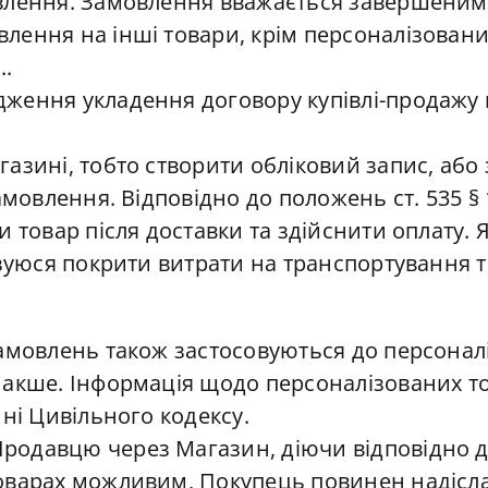
влення. Замовлення вважається завершеним, 
ення на інші товари, крім персоналізованих
..
ження укладення договору купівлі-продажу н
азині, тобто створити обліковий запис, або 
амовлення. Відповідно до положень ст. 535 § 
и товар після доставки та здійснити оплату.
язуюся покрити витрати на транспортування т
амовлень також застосовуються до персоналі
акше. Інформація щодо персоналізованих тов
ні Цивільного кодексу.
давцю через Магазин, діючи відповідно до §
Товарах можливим, Покупець повинен надіс