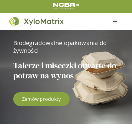
Przejdź
do
zawartości
Toggle
Navigati
Home
Biodegradowalne opakowania do
żywności
Produkty
Talerze i miseczki otwarte do
potraw na wynos
Certyfikaty
O nas
Zamów produkty
O projekcie