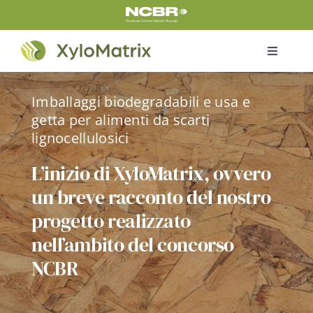
Skip
to
content
Toggle
Navigati
Home
Imballaggi biodegradabili e usa e
getta per alimenti da scarti
Prodotti
lignocellulosici
L’inizio di XyloMatrix, ovvero
Chi siamo
un breve racconto del nostro
progetto realizzato
Sul progetto
nell’ambito del concorso
NCBR
Contatti