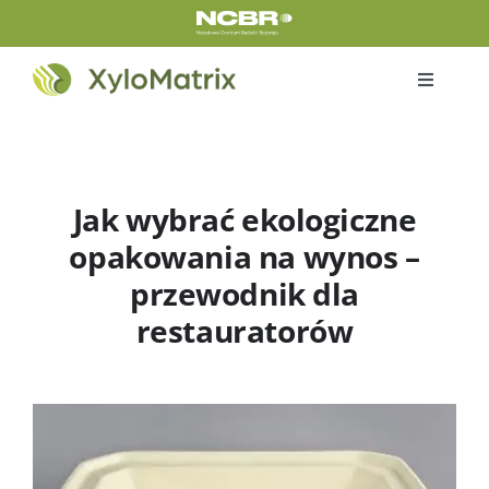
Przejdź
do
zawartości
Toggle
Navigati
Home
Produkty
Jak wybrać ekologiczne
opakowania na wynos –
Certyfikaty
przewodnik dla
restauratorów
O nas
O projekcie