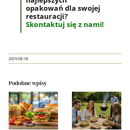
opakowań dla swojej
restauracji?
Skontaktuj się z nami!
2025-08-18
Biodegrado
Podobne wpisy
Integracja
opakowani
pracowników
– sposób
w duchu
na
eko –
silniejszą
przewodnik
markę i
ń
krok po
lojalnych