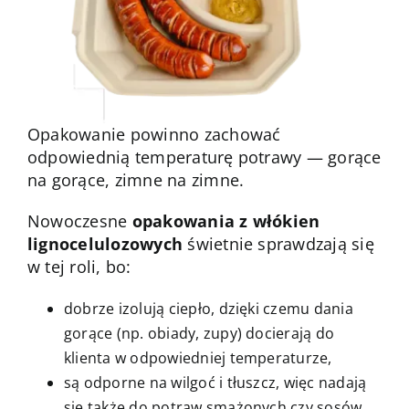
Opakowanie powinno zachować
odpowiednią temperaturę potrawy — gorące
na gorące, zimne na zimne.
Nowoczesne
opakowania z włókien
lignocelulozowych
świetnie sprawdzają się
w tej roli, bo:
dobrze izolują ciepło, dzięki czemu dania
gorące (np. obiady, zupy) docierają do
klienta w odpowiedniej temperaturze,
są odporne na wilgoć i tłuszcz, więc nadają
się także do potraw smażonych czy sosów,