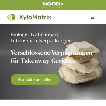
Skip
to
content
Toggle
Navigati
Home
Biologisch abbaubare
Lebensmittelverpackungen
Produkte
Verschlossene Verpackungen
für Takeaway-Gerichte
Zertifikate
Über uns
Produkte bestellen
Das Projekt